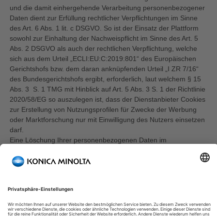
und die damit einhergehende Verarbeitung personenbezogener
Daten dient zur Erfüllung rechtlicher Verpflichtungen im Sinne
des Art. 6 Abs. 1 lit. c DSGVO. So ist der Einsatz der Plattform
sowohl zur Einhaltung der Nachweispflicht im Sinne des Art. 5
Abs. 2 DSGVO als auch der rechtlichen Verpflichtung, welche
sich aus dem Urteil „ECLI:EU:C:2019:801“ des Europäischen
Gerichtshofs bzw. dem daran anknüpfenden Urteil „I ZR 7/16“
des Bundesgerichtshofs ergibt, erforderlich, laut welchem § 15
Abs. 3 S. 1 TMG mit Hinblick auf Art. 5 Abs. 3 S. 1 der Richtlinie
2020/58/EG so auszulegen ist, dass der Dienstanbieter Cookies
zur Erstellung von Nutzungsprofilen für Zwecke der Werbung
oder Marktforschung nur mit Einwilligung des Nutzers einsetzen
darf.
Eine Löschung Ihrer personenbezogenen Daten im
Zusammenhang mit dem Einsatz des Usercentrics Consent
Management Plattform erfolgt, sobald sie nicht mehr zur
Erfüllung des Zwecks benötigt werden. Im Falle des Widerrufs
einer Einwilligung bewahren wir die Informationen zu dem
Widerruf für drei Jahre auf. Die Aufbewahrung resultiert
einerseits aus der Rechenschaftspflicht gem. Art. 5 Abs. 2
DSGVO und andererseits aus der regelmäßigen Verjährung