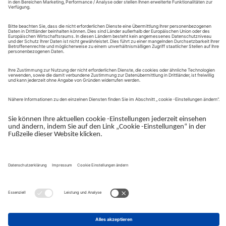
gem. § 195 BGB. Die Frist dieser Verjährung beginnt gem. §
199 BGB mit dem Ende des Jahres in dem der Anspruch
entstanden ist. Somit beginnt die Verjährung mit Ablauf des
31.12. des Jahres, in dem der Widerruf erfolgt ist und endet drei
Jahre später am 31.12. um 00:00 Uhr.
8.3 Verarbeitungstätigkeit –
Webanalytics
8.3.1 Google Analytics 4
In unserem Portal verwenden wir den Dienst Google Analytics 4
(kurz: GA4). Hierbei handelt es sich um einen Webanalysedienst
der Google Ireland Limited, Gordon House, Barrow Street,
Dublin 4, Irland (im Folgenden: Google). Wir nutzen GA4, zur
Erhebung von Besucherdaten der Webseite, die von GA4
verwendet werden, um Reports über die Verwendung dieser
Webseite zusammenzustellen. Diese Reports unterstützen uns
dabei, die Verwendung unserer Webseite durch die Besucher
besser zu verstehen und regelmäßig verbessern zu können.